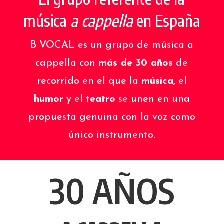
música
a cappella
en España
B VOCAL es un grupo de música a
cappella con
más de 30 años
de
recorrido en el que la
música,
el
humor
y el
teatro
se unen en una
propuesta genuina con la voz como
único instrumento.
30 AÑOS